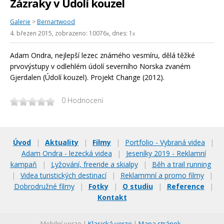
Zázraky v Údolí kouzel
Galerie
>
Bernartwood
4. březen 2015
, zobrazeno: 10076
, dnes: 1
x
x
Adam Ondra, nejlepší lezec známého vesmíru, dělá těžké
prvovýstupy v odlehlém údolí severního Norska zvaném
Gjerdalen (Údolí kouzel). Projekt Change (2012).
0
Hodnocení
Úvod
|
Aktuality
|
Filmy
|
Portfolio - Vybraná videa
|
Adam Ondra - lezecká videa
|
Jeseníky 2019 - Reklamní
kampaň
|
Lyžování, freeride a skialpy
|
Běh a trail running
|
Videa turistických destinací
|
Reklammní a promo filmy
|
Dobrodružné filmy
|
Fotky
|
O studiu
|
Reference
|
Kontakt
Mobilní verze |
Klasická verze
|
Mapa stránek