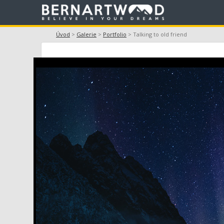
Úvod
>
Galerie
>
Portfolio
> Talking to old friend