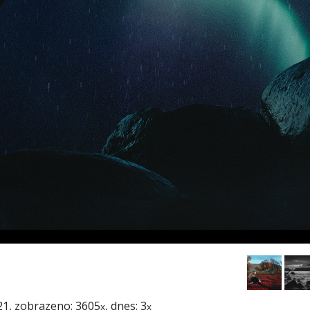
21
, zobrazeno: 3605
, dnes: 3
x
x