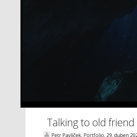
Talking to old friend
Petr Pavlíček,
Portfolio
,
29. duben 20