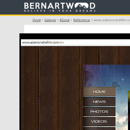
Úvod
>
Galerie
>
Různé
>
Reference
> www.adamondrafilm.