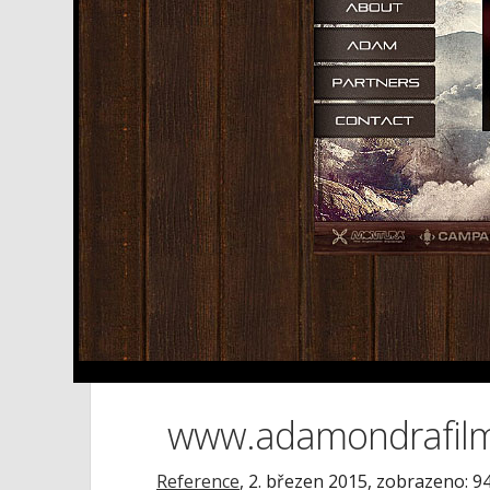
www.adamondrafil
Reference
,
2. březen 2015
, zobrazeno: 9