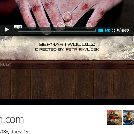
m.com
408
, dnes: 1
x
x