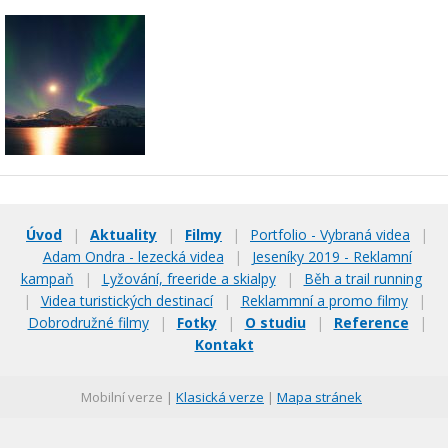
Úvod
|
Aktuality
|
Filmy
|
Portfolio - Vybraná videa
|
Adam Ondra - lezecká videa
|
Jeseníky 2019 - Reklamní
kampaň
|
Lyžování, freeride a skialpy
|
Běh a trail running
|
Videa turistických destinací
|
Reklammní a promo filmy
|
Dobrodružné filmy
|
Fotky
|
O studiu
|
Reference
|
Kontakt
Mobilní verze |
Klasická verze
|
Mapa stránek