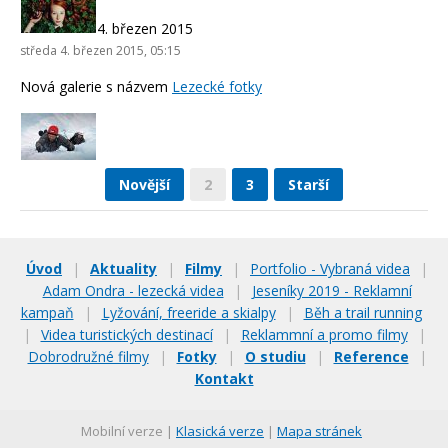
4. březen 2015
středa 4. březen 2015, 05:15
Nová galerie s názvem
Lezecké fotky
Novější
2
3
Starší
Úvod
|
Aktuality
|
Filmy
|
Portfolio - Vybraná videa
|
Adam Ondra - lezecká videa
|
Jeseníky 2019 - Reklamní
kampaň
|
Lyžování, freeride a skialpy
|
Běh a trail running
|
Videa turistických destinací
|
Reklammní a promo filmy
|
Dobrodružné filmy
|
Fotky
|
O studiu
|
Reference
|
Kontakt
Mobilní verze |
Klasická verze
|
Mapa stránek