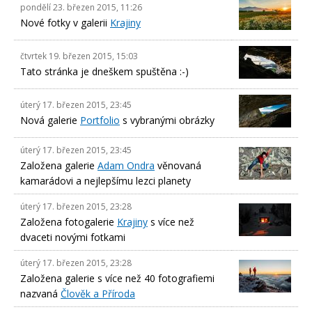
pondělí 23. březen 2015, 11:26
Nové fotky v galerii
Krajiny
čtvrtek 19. březen 2015, 15:03
Tato stránka je dneškem spuštěna :-)
úterý 17. březen 2015, 23:45
Nová galerie
Portfolio
s vybranými obrázky
úterý 17. březen 2015, 23:45
Založena galerie
Adam Ondra
věnovaná
kamarádovi a nejlepšímu lezci planety
úterý 17. březen 2015, 23:28
Založena fotogalerie
Krajiny
s více než
dvaceti novými fotkami
úterý 17. březen 2015, 23:28
Založena galerie s více než 40 fotografiemi
nazvaná
Člověk a Příroda