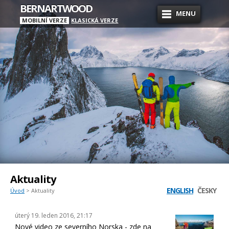
BERNARTWOOD
MENU
MOBILNÍ VERZE
KLASICKÁ VERZE
Aktuality
ENGLISH
ČESKY
Úvod
> Aktuality
úterý 19. leden 2016, 21:17
Nové video ze severního Norska - zde na