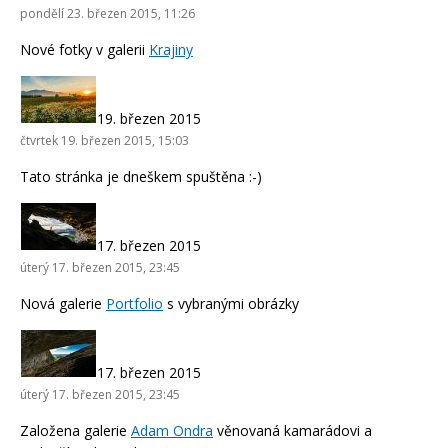
pondělí 23. březen 2015, 11:26
Nové fotky v galerii
Krajiny
19. březen 2015
čtvrtek 19. březen 2015, 15:03
Tato stránka je dneškem spuštěna :-)
17. březen 2015
úterý 17. březen 2015, 23:45
Nová galerie
Portfolio
s vybranými obrázky
17. březen 2015
úterý 17. březen 2015, 23:45
Založena galerie
Adam Ondra
věnovaná kamarádovi a