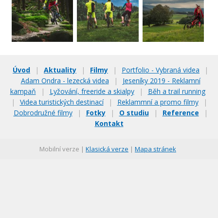
Úvod
|
Aktuality
|
Filmy
|
Portfolio - Vybraná videa
|
Adam Ondra - lezecká videa
|
Jeseníky 2019 - Reklamní
kampaň
|
Lyžování, freeride a skialpy
|
Běh a trail running
|
Videa turistických destinací
|
Reklammní a promo filmy
|
Dobrodružné filmy
|
Fotky
|
O studiu
|
Reference
|
Kontakt
Mobilní verze |
Klasická verze
|
Mapa stránek