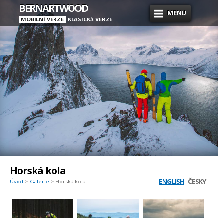
BERNARTWOOD
MENU
MOBILNÍ VERZE
KLASICKÁ VERZE
Horská kola
ENGLISH
ČESKY
Úvod
>
Galerie
> Horská kola