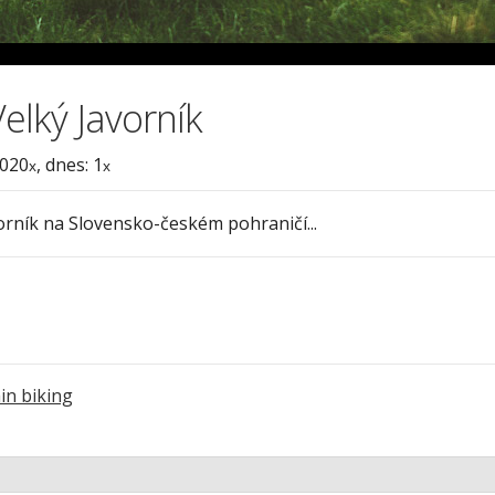
Velký Javorník
5020
, dnes: 1
x
x
rník na Slovensko-českém pohraničí...
n biking