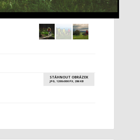
STÁHNOUT OBRÁZEK
JPG, 1200
800 PX, 286 KB
X