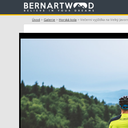
Úvod
>
Galerie
>
Horská kola
> Večerní vyjížďka na Velký Javor