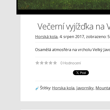
Večerní vyjížďka na 
Horská kola
,
4. srpen 2017
, zobrazeno: 
Osamělá atmosféra na vrcholu Velký Javo
0
Hodnocení
Štítky:
Horska kola
,
Javorníky
,
Mountai